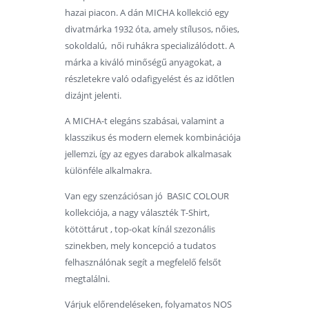
hazai piacon. A dán MICHA kollekció egy
divatmárka 1932 óta, amely stílusos, nőies,
sokoldalú, női ruhákra specializálódott. A
márka a kiváló minőségű anyagokat, a
részletekre való odafigyelést és az időtlen
dizájnt jelenti.
A MICHA-t elegáns szabásai, valamint a
klasszikus és modern elemek kombinációja
jellemzi, így az egyes darabok alkalmasak
különféle alkalmakra.
Van egy szenzációsan jó BASIC COLOUR
kollekciója, a nagy választék T-Shirt,
kötöttárut , top-okat kínál szezonális
szinekben, mely koncepció a tudatos
felhasználónak segít a megfelelő felsőt
megtalálni.
Várjuk előrendeléseken, folyamatos NOS