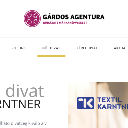
RÓLUNK
NŐI DIVAT
FÉRFI DIVAT
AKTUÁL
divat
ARNTNER
lható divatcég kiváló ár/