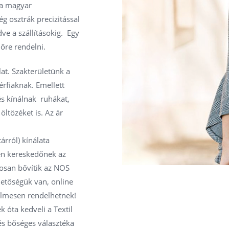
l a magyar
g osztrák precizitással
e a szállításokig. Egy
lőre rendelni.
at. Szakterületünk a
érfiaknak. Emellett
és kínálnak ruhákat,
ltözéket is. Az ár
árról) kínálata
en kereskedőnek az
osan bővítik az NOS
hetőségük van, online
elmesen rendelhetnek!
 óta kedveli a Textil
 és bőséges választéka