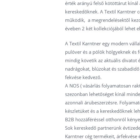
érték arányú felső kötöttárut kíná
kereskedőknek. A Textil Karntner cé
működik, a megrendelésektől kezdv
éveben 2 két kollekciójából lehet e
A Textil Karntner egy modern vállal
pulóver és a pólók hölgyeknek és f
mindig követik az aktuális divatot 
nadrágokat, blúzokat és szabadidő ö
fekvése kedvező.
A NOS ( vásárlás folyamatosan rakt
szezonban lehetőséget kínál mind
azonnali árubeszerzésre. Folyamat
készletüket és a kereskedőknek le
B2B hozzáféréssel otthonról kény
Sok kereskedő partnerünk évtizedek
Karntner cég termékeit, árfekvése