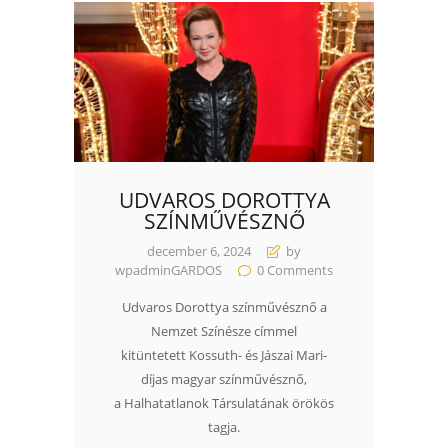
UDVAROS DOROTTYA
SZÍNMŰVÉSZNŐ
december 6, 2024
by
wpadminGARDOS
0
Comments
Udvaros Dorottya színművésznő a
Nemzet Színésze címmel
kitüntetett Kossuth- és Jászai Mari-
díjas magyar színművésznő,
a Halhatatlanok Társulatának örökös
tagja.