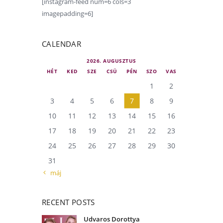
[instagram-feed num=6 cols=3
imagepadding=6]
CALENDAR
2026. AUGUSZTUS
HÉT
KED
SZE
CSÜ
PÉN
SZO
VAS
1
2
3
4
5
6
7
8
9
10
11
12
13
14
15
16
17
18
19
20
21
22
23
24
25
26
27
28
29
30
31
« máj
RECENT POSTS
Udvaros Dorottya