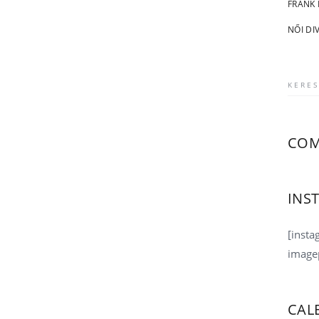
FRANK
NŐI DI
Keresé
COM
INS
[inst
image
CAL