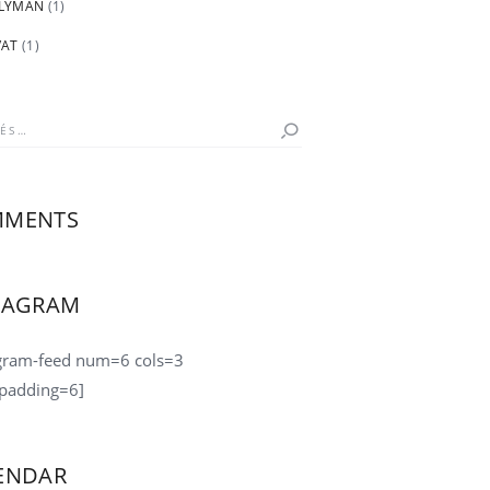
 LYMAN
(1)
VAT
(1)
s:
MENTS
TAGRAM
agram-feed num=6 cols=3
padding=6]
ENDAR