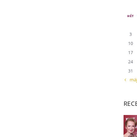
HÉT
3
10
17
24
31
« má
REC