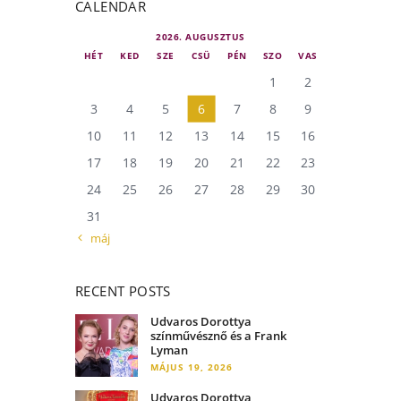
CALENDAR
2026. AUGUSZTUS
HÉT
KED
SZE
CSÜ
PÉN
SZO
VAS
1
2
3
4
5
6
7
8
9
10
11
12
13
14
15
16
17
18
19
20
21
22
23
24
25
26
27
28
29
30
31
« máj
RECENT POSTS
Udvaros Dorottya
színművésznő és a Frank
Lyman
MÁJUS 19, 2026
Udvaros Dorottya